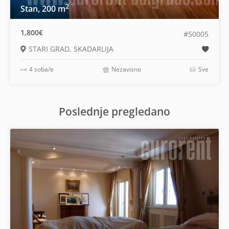
2
Stan, 200 m
1,800€
#50005
STARI GRAD, SKADARLIJA
4 soba/e
Nezavisno
Sve
Poslednje pregledano