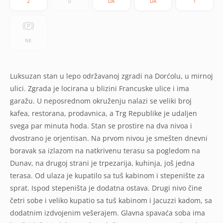
2
0
DA
DA
1
NE
Luksuzan stan u lepo održavanoj zgradi na Dorćolu, u mirnoj
ulici. Zgrada je locirana u blizini Francuske ulice i ima
garažu. U neposrednom okruženju nalazi se veliki broj
kafea, restorana, prodavnica, a Trg Republike je udaljen
svega par minuta hoda. Stan se prostire na dva nivoa i
dvostrano je orjentisan. Na prvom nivou je smešten dnevni
boravak sa izlazom na natkrivenu terasu sa pogledom na
Dunav, na drugoj strani je trpezarija, kuhinja, još jedna
terasa. Od ulaza je kupatilo sa tuš kabinom i stepenište za
sprat. Ispod stepeništa je dodatna ostava. Drugi nivo čine
četri sobe i veliko kupatio sa tuš kabinom i Jacuzzi kadom, sa
dodatnim izdvojenim vešerajem. Glavna spavaća soba ima