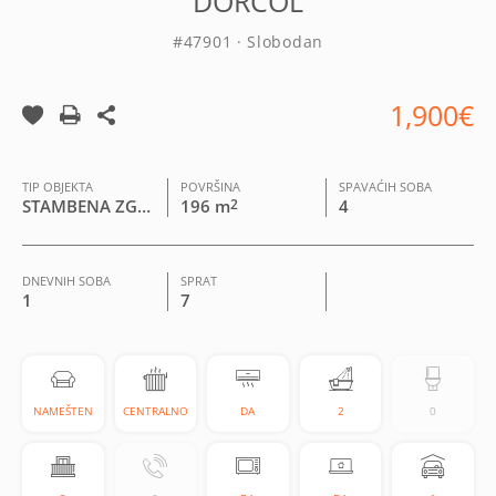
DORĆOL
#47901 · Slobodan
1,900€
TIP OBJEKTA
POVRŠINA
SPAVAĆIH SOBA
STAMBENA ZGRADA
196 m
2
4
DNEVNIH SOBA
SPRAT
1
7
NAMEŠTEN
CENTRALNO
DA
2
0