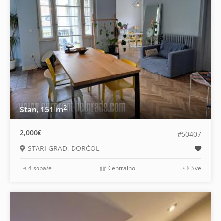
2
Stan, 151 m
2,000€
#50407
STARI GRAD, DORĆOL
4 soba/e
Centralno
Sve