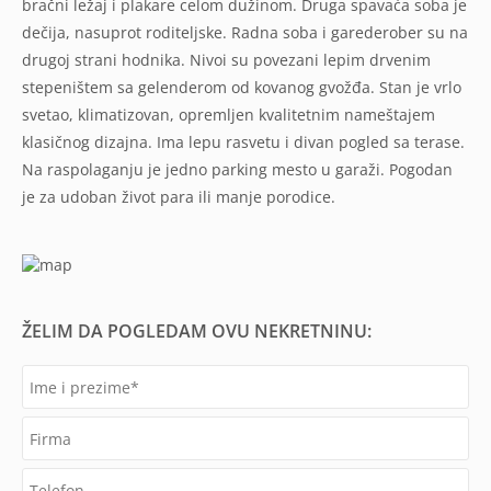
bračni ležaj i plakare celom dužinom. Druga spavaća soba je
dečija, nasuprot roditeljske. Radna soba i garederober su na
drugoj strani hodnika. Nivoi su povezani lepim drvenim
stepeništem sa gelenderom od kovanog gvožđa. Stan je vrlo
svetao, klimatizovan, opremljen kvalitetnim nameštajem
klasičnog dizajna. Ima lepu rasvetu i divan pogled sa terase.
Na raspolaganju je jedno parking mesto u garaži. Pogodan
je za udoban život para ili manje porodice.
ŽELIM DA POGLEDAM OVU NEKRETNINU: