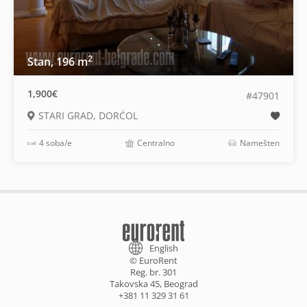
2
Stan, 196 m
1,900€
#47901
STARI GRAD, DORĆOL
4 soba/e
Centralno
Namešten
English
© EuroRent
Reg. br. 301
Takovska 45, Beograd
+381 11 329 31 61