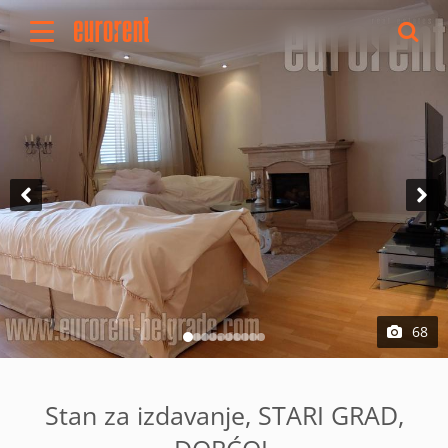
Izdavanje
Prodaja
O nama
Uslovi poslovanja
Cenovnik
Oglasite nekretninu
Vaš zahtev
Korisne informacije
Reference
68
Kontakt
English
Stan za izdavanje, STARI GRAD,