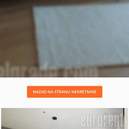
NAZAD NA STRANU NEKRETNINE