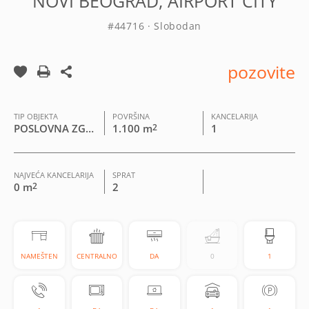
NOVI BEOGRAD, AIRPORT CITY
#44716 · Slobodan
pozovite
TIP OBJEKTA
POVRŠINA
KANCELARIJA
POSLOVNA ZGRADA
1.100 m
2
1
NAJVEĆA KANCELARIJA
SPRAT
0 m
2
2
NAMEŠTEN
CENTRALNO
DA
0
1