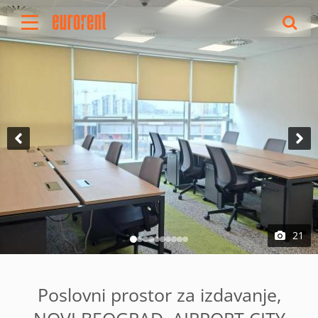
Izdavanje
Prodaja
O nama
Uslovi poslovanja
Cenovnik
Oglasite nekretninu
Vaš zahtev
Korisne informacije
Reference
21
Kontakt
English
Poslovni prostor za izdavanje,