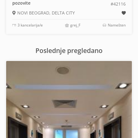
pozovite
#42116
NOVI BEOGRAD, DELTA CITY
3 kancelarija/e
grej_F
Namešten
Poslednje pregledano