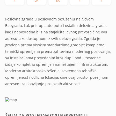
1
DA
DA
1
1
Poslovna zgrada u poslovnom okruženju na Novom
Beogradu. Lak pristup auto-putu i ostalim delovima grada,
kao i neposredna blizina stajališta javnog prevoza čine ovu
adresu lako dostupnom iz svih delova grada. Zgrada je
građena prema visokim standardima gradnje; kompletno
tehnički opremljena prema zahtevima modernog poslovanja,
sa instalacijama provedenim kroz dupli pod. Prostor se
izdaje kompletno opremljen nameštajem i infrastrukturom.
Moderno arhitektonsko rešenje, savremena tehnička
opremljenost i odlična lokacija, čine ovaj prostor poželjnom
adresom za obavljanje poslovnih aktivnosti.
ŽELIM DA POGLEDAM OVU NEKRETNINU: