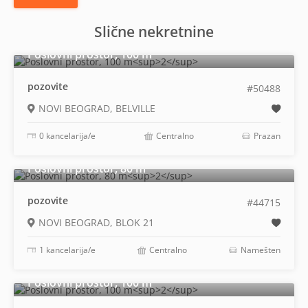
Slične nekretnine
2
Poslovni prostor, 100 m
pozovite
#50488
NOVI BEOGRAD, BELVILLE
0 kancelarija/e
Centralno
Prazan
2
Poslovni prostor, 80 m
pozovite
#44715
NOVI BEOGRAD, BLOK 21
1 kancelarija/e
Centralno
Namešten
2
Poslovni prostor, 100 m