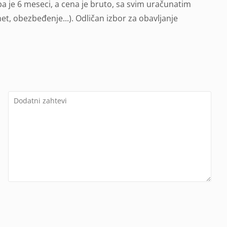
 je 6 meseci, a cena je bruto, sa svim uračunatim
net, obezbeđenje...). Odličan izbor za obavljanje