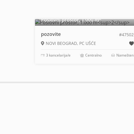
2
Poslovni prostor, 1.000 m
pozovite
#47502
NOVI BEOGRAD, PC UŠĆE
3 kancelarija/e
Centralno
Namešten