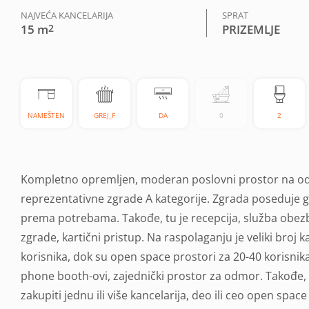
NAJVEĆA KANCELARIJA
SPRAT
15 m
2
PRIZEMLJE
NAMEŠTEN
GREJ_F
DA
0
2
Kompletno opremljen, moderan poslovni prostor na odl
reprezentativne zgrade A kategorije. Zgrada poseduje g
prema potrebama. Takođe, tu je recepcija, služba obezb
zgrade, kartični pristup. Na raspolaganju je veliki broj k
korisnika, dok su open space prostori za 20-40 korisnik
phone booth-ovi, zajednički prostor za odmor. Takođe, k
zakupiti jednu ili više kancelarija, deo ili ceo open spac