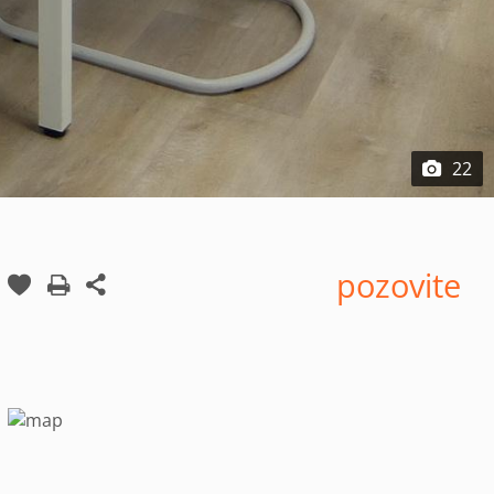
22
pozovite