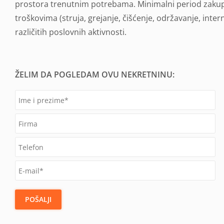
prostora trenutnim potrebama. Minimalni period zakupa
troškovima (struja, grejanje, čišćenje, održavanje, inter
različitih poslovnih aktivnosti.
ŽELIM DA POGLEDAM OVU NEKRETNINU:
POŠALJI