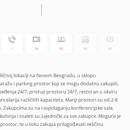
1
DA
DA
NE
NE
ičnoj lokaciji na Novom Beogradu, u sklopu
aražu i parking prostor koji se mogu dodatnu zakupiti,
eđenja 24/7, pristup prostoru 24/7, restoran u okviru
ancelarija različitih kapaciteta. Manji prostori su od 2-8
a. Zakupcima su na raspolaganju konferencijske sale,
uhinja i toaleti su zajednički za sve zakupce. Moguće je
e prostor, te u toku zakupa prilagođavati veličinu