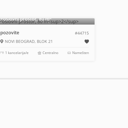
2
Poslovni prostor, 80 m
pozovite
#44715
NOVI BEOGRAD, BLOK 21
1 kancelarija/e
Centralno
Namešten