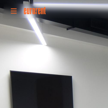
Izdavanje
Prodaja
O nama
Uslovi poslovanja
Cenovnik
Oglasite nekretninu
Vaš zahtev
Korisne informacije
Reference
Kontakt
English