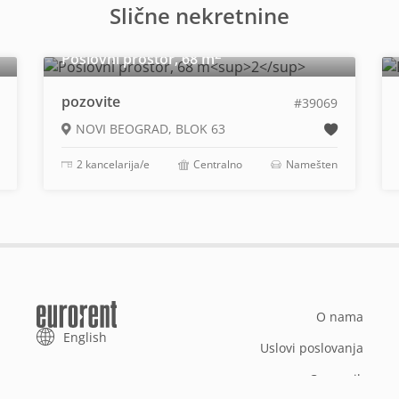
Slične nekretnine
2
Poslovni prostor, 68 m
pozovite
#39069
NOVI BEOGRAD, BLOK 63
2 kancelarija/e
Centralno
Namešten
O nama
English
Uslovi poslovanja
Cenovnik