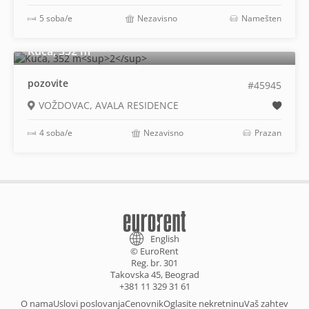
5 soba/e
Nezavisno
Namešten
2
Kuća, 352 m
pozovite
#45945
VOŽDOVAC, AVALA RESIDENCE
4 soba/e
Nezavisno
Prazan
English
© EuroRent
Reg. br. 301
Takovska 45, Beograd
+381 11 329 31 61
O nama
Uslovi poslovanja
Cenovnik
Oglasite nekretninu
Vaš zahtev