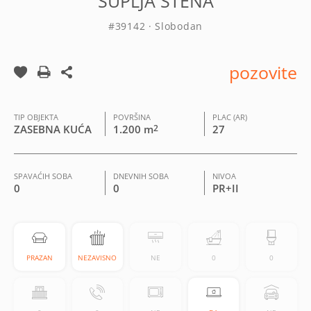
ŠUPLJA STENA
#39142 · Slobodan
pozovite
TIP OBJEKTA
POVRŠINA
PLAC (AR)
ZASEBNA KUĆA
1.200 m
2
27
SPAVAĆIH SOBA
DNEVNIH SOBA
NIVOA
0
0
PR+II
PRAZAN
NEZAVISNO
NE
0
0