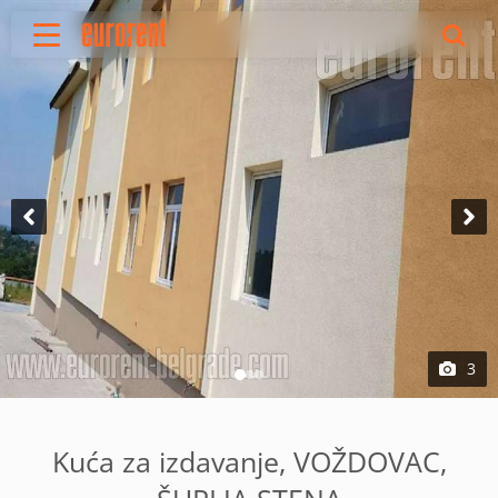
Izdavanje
Prodaja
O nama
Uslovi poslovanja
Cenovnik
Oglasite nekretninu
Vaš zahtev
Korisne informacije
Reference
3
Kontakt
English
Kuća za izdavanje, VOŽDOVAC,