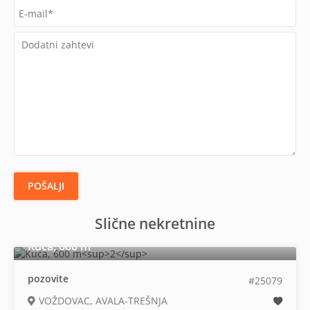
POŠALJI
Slične nekretnine
2
Kuća, 600 m
pozovite
#25079
VOŽDOVAC, AVALA-TREŠNJA