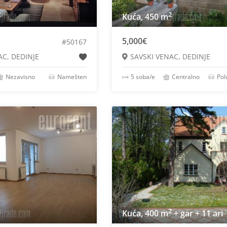
2
2
Kuća, 450 m
5,000€
#50167
AC, DEDINJE
SAVSKI VENAC, DEDINJE
Nezavisno
Namešten
5 soba/e
Centralno
Po
2
2
Kuća, 400 m
+ gar + 11 ari