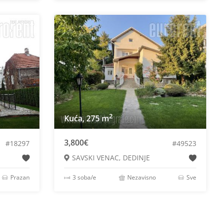
2
Kuća, 275 m
3,800€
#18297
#49523
SAVSKI VENAC, DEDINJE
Prazan
3 soba/e
Nezavisno
Sve