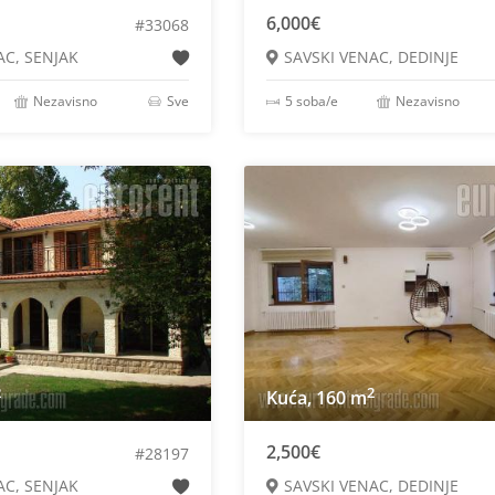
6,000€
#33068
AC, SENJAK
SAVSKI VENAC, DEDINJE
Nezavisno
Sve
5 soba/e
Nezavisno
2
2
Kuća, 160 m
2,500€
#28197
AC, SENJAK
SAVSKI VENAC, DEDINJE