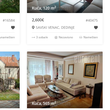
2
Kuća, 120 m
2,600€
#16584
#40475
SAVSKI VENAC, DEDINJE
lunamešten
3 soba/e
Nezavisno
Namešten
2
Kuća, 565 m