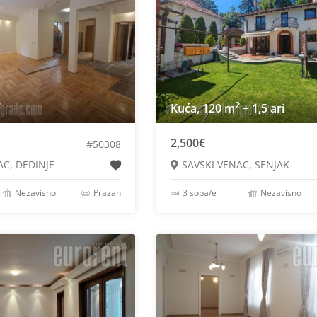
2
2
Kuća, 120 m
+ 1,5 ari
2,500€
#50308
AC, DEDINJE
SAVSKI VENAC, SENJAK
Nezavisno
Prazan
3 soba/e
Nezavisno