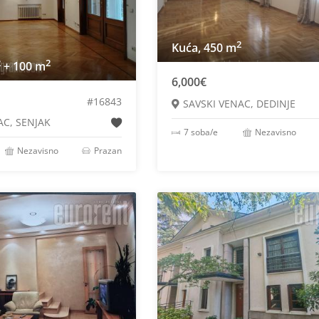
2
Kuća, 450 m
2
2
+ 100 m
6,000€
#16843
SAVSKI VENAC, DEDINJE
AC, SENJAK
7 soba/e
Nezavisno
Nezavisno
Prazan