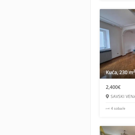
Kuća, 230 m
2,400€
SAVSKI VEN
4 soba/e