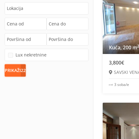
Kuća, 200 m
Lux nekretnine
3,800€
PRIKAŽI
22
SAVSKI VEN
3 soba/e