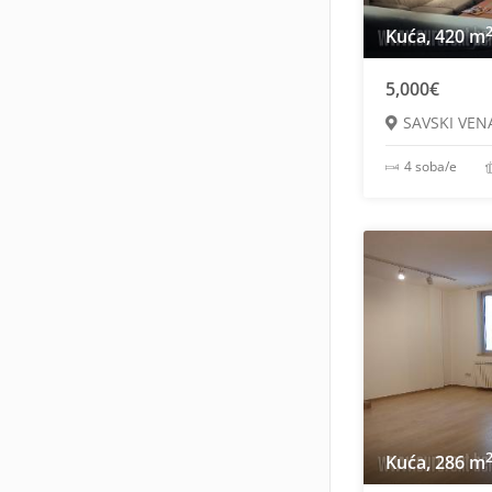
Kuća, 420 m
5,000€
SAVSKI VEN
4 soba/e
Kuća, 286 m