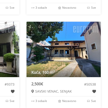
Sve
3 soba/e
Nezavisno
Sve
2
Kuća, 160 m
2,500€
#9373
#50538
SAVSKI VENAC, SENJAK
Sve
3 soba/e
Nezavisno
Sve