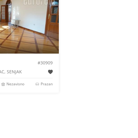
2
#30909
AC, SENJAK
Nezavisno
Prazan