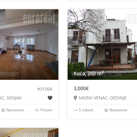
2
2
Kuća, 260 m
3,000€
#31068
AC, SENJAK
SAVSKI VENAC, DEDINJE
Nezavisno
Prazan
5 soba/e
Nezavisno