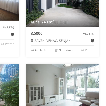
2
Kuća, 240 m
#48379
3,500€
#47150
SAVSKI VENAC, SENJAK
Prazan
4 soba/e
Nezavisno
Prazan