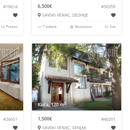
6,500€
#10614
#50359
SAVSKI VENAC, DEDINJE
Prazan
7 soba/e
Nezavisno
Sve
2
Kuća, 120 m
1,500€
#26651
#40201
SAVSKI VENAC, SENJAK