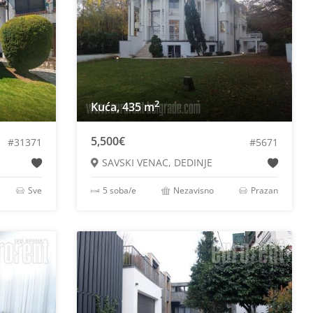
2
Kuća, 435 m
5,500€
#31371
#5671
SAVSKI VENAC, DEDINJE
Sve
5 soba/e
Nezavisno
Prazan