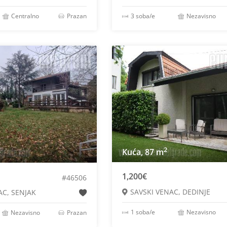
Centralno
Prazan
3 soba/e
Nezavisno
2
2
Kuća, 87 m
1,200€
#46506
SAVSKI VENAC, DEDINJE
AC, SENJAK
1 soba/e
Nezavisno
Nezavisno
Prazan