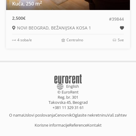
2
Kuća, 250 m
2,500€
#39844
NOVI BEOGRAD, BEŽANIJSKA KOSA 1
4 soba/e
Centralno
Sve
English
© EuroRent
Reg. br. 301
Takovska 45, Beograd
+381 11 329 31 61
O nama
Uslovi poslovanja
Cenovnik
Oglasite nekretninu
Vaš zahtev
Korisne informacije
Reference
Kontakt