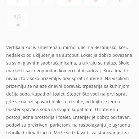
1
0
DA
DA
NE
NE
Vertikala kuće, smeštena u mirnoj ulici na Bežanijskoj kosi,
nedaleko od uključenja na autoput. Lokacija dobro povezana
sa svim glavnim saobraćajnicama, a u kraju se nalaze škole,
marketi i sav neophodan komercijalni sadržaj. Kuća ima tri
nivoa i to visoko prizemlje, prvi sprat i suteren. Na visokom
prizemlju se nalaze dnevni boravak, trpezarija sa kuhinjom,
dečija soba, kupatilo i toalet. Stepenište vodi na prvi sprat
gde se nalazi spavaći blok sa tri sobe, od kojih je jedna
master spavaća soba sa svojim kupatilom. U suterenu
postoji jedna prostorija i toalet. Enterijer je dobro održavan,
podovi su prekriveni parketom, na raspolaganju je ugradna
tehnika i klimatizacija. Može se izdavati i za stanovanje i za