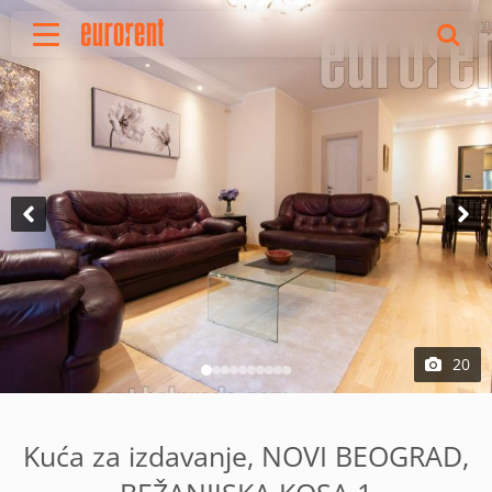
Izdavanje
Prodaja
O nama
Uslovi poslovanja
Cenovnik
Oglasite nekretninu
Vaš zahtev
Korisne informacije
Reference
20
Kontakt
English
Kuća za izdavanje, NOVI BEOGRAD,