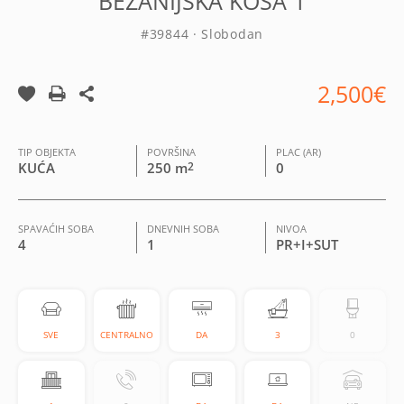
BEŽANIJSKA KOSA 1
#39844 · Slobodan
2,500€
TIP OBJEKTA
POVRŠINA
PLAC (AR)
KUĆA
250 m
2
0
SPAVAĆIH SOBA
DNEVNIH SOBA
NIVOA
4
1
PR+I+SUT
SVE
CENTRALNO
DA
3
0